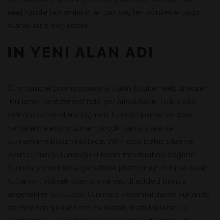
saat içinde tamamlanır, ancak seçilen yönteme bağlı
olarak süre değişebilir.
IN YENI ALAN ADI
Tüm güncel promosyonlara ilişkin bilgiler web sitesinin
“Kullanıcı Sözleşmesi”nde yer almaktadır. Türkiye’de,
katı düzenlemelere rağmen, küresel kumar ve spor
bahislerine erişim sunan birçok bahis sitesi ve
kumarhane bulunmaktadır. 1Win giriş bahis sitesine,
oyuncunun bulunduğu ülkenin mevzuatına bağlıdır.
Olumlu yorumlarda genellikle platformun hızlı ve basit
kullanımı, yüksek oranları ve çeşitli added bonus
seçenekleri övülüyor. Olumsuz yorumlarda ise yukarıda
bahsedilen şikayetlere ek olarak, bazı kullanıcılar