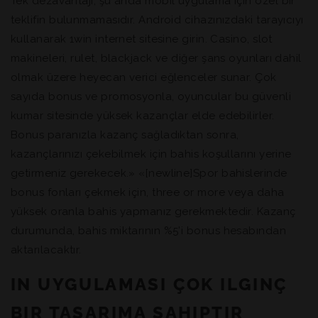
Tek dezavantajı, şu anda mobil uygulama için özel bir
teklifin bulunmamasıdır. Android cihazınızdaki tarayıcıyı
kullanarak 1win internet sitesine girin. Casino, slot
makineleri, rulet, blackjack ve diğer şans oyunları dahil
olmak üzere heyecan verici eğlenceler sunar. Çok
sayıda bonus ve promosyonla, oyuncular bu güvenli
kumar sitesinde yüksek kazançlar elde edebilirler.
Bonus paranızla kazanç sağladıktan sonra,
kazançlarınızı çekebilmek için bahis koşullarını yerine
getirmeniz gerekecek.» «[newline]Spor bahislerinde
bonus fonları çekmek için, three or more veya daha
yüksek oranla bahis yapmanız gerekmektedir. Kazanç
durumunda, bahis miktarının %5’i bonus hesabından
aktarılacaktır.
IN UYGULAMASI ÇOK ILGINÇ
BIR TASARIMA SAHIPTIR