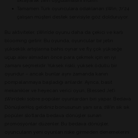
tıklayarak 1win uygulamasını indirin.
Tamamen Türk oyunculara odaklanan 1Win, 7/24
çalışan müşteri destek servisiyle göz dolduruyor.
Bu aktiviteler, 1Win’de oyunu daha da çekici ve karlı
blooming getirir. Bu oyunda, oyuncular bir jetin
yükseklik artışlarına bahis oynar ve fly çok yükseğe
uçup alev almadan önce para çekmek için en iyi
zamanı seçmelidir. Yüksek riskli, yüksek ödüllü bir
oyundur – ancak bunlar aynı zamanda kanın
pompalanmaya başladığı anlardır. Ayrıca, basit
mekanikler ve heyecan verici oyun, Blessed Jet’i
1Win’deki sobre popüler oyunlardan biri yapar. Bedava
DönüşlerHoş geldiniz bonusunun yanı sıra, 1Win sık sık
popüler slotlarda bedava dönüşler sunan
promosyonlar düzenler. Bu bedava dönüşler,
oyuncuların yeni oyunları riske girmeden denemelerini