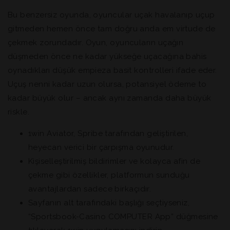
Bu benzersiz oyunda, oyuncular uçak havalanıp uçup
gitmeden hemen önce tam doğru anda em virtude de
çekmek zorundadır. Oyun, oyuncuların uçağın
düşmeden önce ne kadar yükseğe uçacağına bahis
oynadıkları düşük empieza basit kontrolleri ifade eder.
Uçuş nenni kadar uzun olursa, potansiyel ödeme to
kadar büyük olur – ancak aynı zamanda daha büyük
riskle.
1win Aviator, Spribe tarafından geliştirilen,
heyecan verici bir çarpışma oyunudur.
Kişiselleştirilmiş bildirimler ve kolayca afin de
çekme gibi özellikler, platformun sunduğu
avantajlardan sadece birkaçıdır.
Sayfanın alt tarafındaki başlığı seçtiyseniz,
“Sportsbook-Casino COMPUTER App” düğmesine