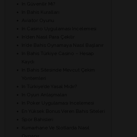
In Güvenilir Mi?
In Bahis Kuralları
Aviator Oyunu
In Casino Uygulaması Incelemesi
In’den Nasıl Para Çekilir
In’de Bahis Oynamaya Nasıl Başlanır
In Bahis Türkiye Casino – Hesap
Kaydı
In Bahis Sitesinde Mevcut Çekim
Yöntemleri
In Türkiye’de Yasal Mıdır?
In Oyun Anlaşmaları
In Poker Uygulaması Incelemesi
En Yüksek Bonus Veren Bahis Siteleri
Spor Bahisleri
Kumarhane Ve Slotlarda Nasıl
Oynanır