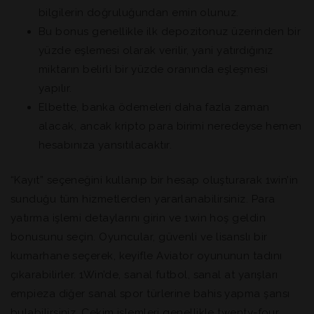
bilgilerin doğruluğundan emin olunuz.
Bu bonus genellikle ilk depozitonuz üzerinden bir
yüzde eşlemesi olarak verilir, yani yatırdığınız
miktarın belirli bir yüzde oranında eşleşmesi
yapılır.
Elbette, banka ödemeleri daha fazla zaman
alacak, ancak kripto para birimi neredeyse hemen
hesabınıza yansıtılacaktır.
“Kayıt” seçeneğini kullanıp bir hesap oluşturarak 1win’in
sunduğu tüm hizmetlerden yararlanabilirsiniz. Para
yatırma işlemi detaylarını girin ve 1win hoş geldin
bonusunu seçin. Oyuncular, güvenli ve lisanslı bir
kumarhane seçerek, keyifle Aviator oyununun tadını
çıkarabilirler. 1Win’de, sanal futbol, sanal at yarışları
empieza diğer sanal spor türlerine bahis yapma şansı
bulabilirsiniz. Çekim işlemleri genellikle twenty-four