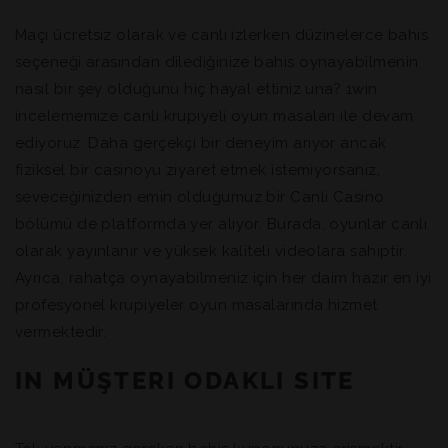
Maçı ücretsiz olarak ve canlı izlerken düzinelerce bahis
seçeneği arasından dilediğinize bahis oynayabilmenin
nasıl bir şey olduğunu hiç hayal ettiniz una? 1win
incelememize canlı krupiyeli oyun masaları ile devam
ediyoruz. Daha gerçekçi bir deneyim arıyor ancak
fiziksel bir casinoyu ziyaret etmek istemiyorsanız,
seveceğinizden emin olduğumuz bir Canlı Casino
bölümü de platformda yer alıyor. Burada, oyunlar canlı
olarak yayınlanır ve yüksek kaliteli videolara sahiptir.
Ayrıca, rahatça oynayabilmeniz için her daim hazır en iyi
profesyonel krupiyeler oyun masalarında hizmet
vermektedir.
IN MÜŞTERI ODAKLI SITE