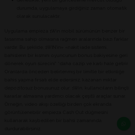
durumda, uygulamaya girdiğiniz zaman otomatik
olarak sunulacaktır.
Uygulama empieza 1Win mobil sürümünün benzer bir
tasarıma sahip olmasına rağmen aralarında bazı farklar
vardır. Bu şekilde, 1WIN’in» «nakit iade sistemi,
bahislerin bir kısmını oyuncunun bonus bakiyesine geri
dönerek oyun sürecini” “daha cazip ve karlı hale getirir.
Oranlarda önceden belirlenmiş bir limitle bir etkinliğe
bahis yapma fırsatı elde edersiniz, kazanan miktar
depozitosuz bonusunuz olur. 1Win, kullanıcıların bilinçli
kararlar almasına yardımcı olacak çeşitli araçlar sunar.
Örneğin, video akışı özelliği birden çok ekranda
görüntülenebilir empieza Cash Out düğmesini
kullanarak kaybedilen bir bahsi zamanında
durdurabilirsiniz.