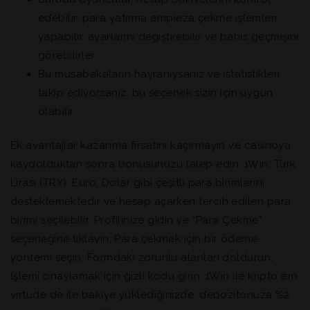
edebilir, para yatırma empieza çekme işlemleri
yapabilir, ayarlarını değiştirebilir ve bahis geçmişini
görebilirler.
Bu müsabakaların hayranıysanız ve istatistikleri
takip ediyorsanız, bu seçenek sizin için uygun
olabilir.
Ek avantajlar kazanma fırsatını kaçırmayın ve casinoya
kaydolduktan sonra bonusunuzu talep edin. 1Win, Türk
Lirası (TRY), Euro, Dolar gibi çeşitli para birimlerini
desteklemektedir ve hesap açarken tercih edilen para
birimi seçilebilir. Profilinize gidin ve “Para Çekme”
seçeneğine tıklayın; Para çekmek için bir ödeme
yöntemi seçin; Formdaki zorunlu alanları doldurun;
İşlemi onaylamak için gizli kodu girin. 1Win ile kripto em
virtude de ile bakiye yüklediğinizde, depozitonuza %2