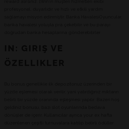
reward alırsınız. 1Win’in müşteri hizmetleri ekibi
profesyonel, duyarlıdır ve hızlı ve etkili yardım
sağlamayı misyon edinmiştir. Banka HavalesiOyuncular,
banka havalesi yoluyla pra çekebilir ve bu parayı
doğrudan banka hesaplarına gönderebilirler.
IN: GIRIŞ VE
ÖZELLIKLER
Bu bonus genellikle ilk depozitonuz üzerinden bir
yüzde eşlemesi olarak verilir, yani yatırdığınız miktarın
belirli bir yüzde oranında eşleşmesi yapılır. Bazen hoş
geldiniz bonusu, bazı slot oyunlarında bedava
dönüşler de içerir. Kullanıcılar ayrıca your ex hafta
düzenlenen çeşitli turnuvalara katılıp belirli ödüller