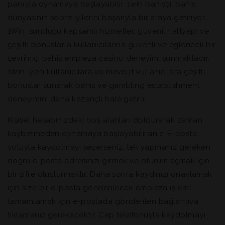
parayla oynamaya başlayabilir. 1win bahisçi, bahis
dünyasının sobre iyilerini başarıyla bir araya getiriyor.
1Win, sunduğu kapsamlı hizmetler, güvenilir altyapı ve
çeşitli bonuslarla kullanıcılarına güvenli ve eğlenceli bir
çevrimiçi bahis empieza casino deneyimi sunmaktadır.
1Win, yeni kullanıcılara ve mevcut kullanıcılara çeşitli
bonuslar sunarak bahis ve gambling establishment
deneyimini daha kazançlı hale getirir.
Kişisel hesabınızdaki boş alanları doldurarak zaman
kaybetmeden oynamaya başlayabilirsiniz. E-posta
yoluyla kaydolmayı seçerseniz, tek yapmanız gereken
doğru e-posta adresinizi girmek ve oturum açmak için
bir şifre oluşturmaktır. Daha sonra kaydınızı onaylamak
için size bir e-posta gönderilecek empieza işlemi
tamamlamak için e-postada gönderilen bağlantıya
tıklamanız gerekecektir. Cep telefonuyla kaydolmayı