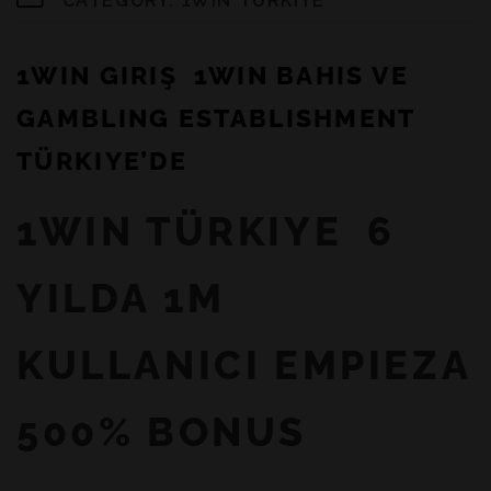
CATEGORY:
1WIN TURKIYE
1WIN GIRIŞ ️ 1WIN BAHIS VE
GAMBLING ESTABLISHMENT
TÜRKIYE’DE
1WIN TÜRKIYE ️ 6
YILDA 1M
KULLANICI EMPIEZA
500% BONUS