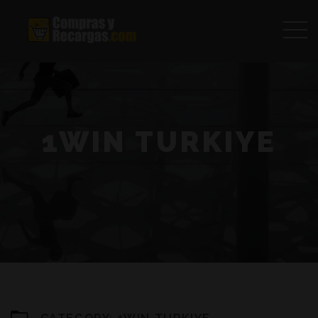
1WIN TURKIYE