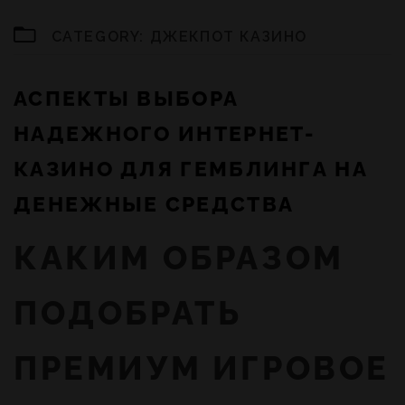
CATEGORY:
ДЖЕКПОТ КАЗИНО
АСПЕКТЫ ВЫБОРА
НАДЕЖНОГО ИНТЕРНЕТ-
КАЗИНО ДЛЯ ГЕМБЛИНГА НА
ДЕНЕЖНЫЕ СРЕДСТВА
КАКИМ ОБРАЗОМ
ПОДОБРАТЬ
ПРЕМИУМ ИГРОВОЕ