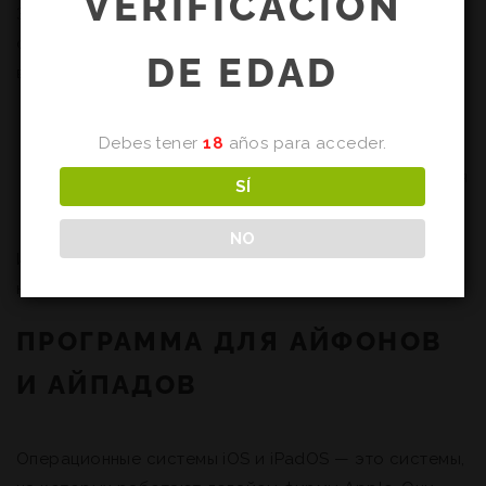
VERIFICACIÓN
Загрузить и установить его можно бесплатно с
официального ресурса. По сравнению с мобильной
DE EDAD
версией у программы есть достоинства:
встроенная антиблокировочная защита.
Debes tener
18
años para acceder.
пуш-уведомления.
возможность контроля фоновой активности для
SÍ
минимизации трафика и ресурсов смартфона.
NO
Игрокам, установившим софт, залы дарят бонусы,
например, бесплатные спины.
ПРОГРАММА ДЛЯ АЙФОНОВ
И АЙПАДОВ
Операционные системы iOS и iPadOS — это системы,