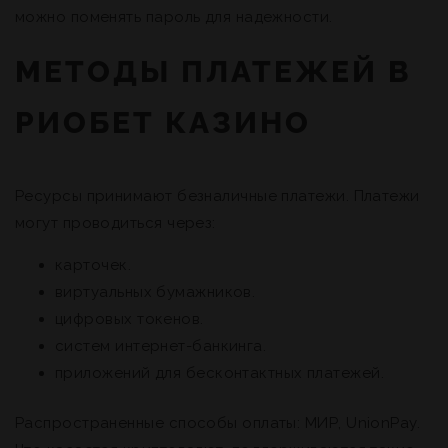
можно поменять пароль для надежности.
МЕТОДЫ ПЛАТЕЖЕЙ В
РИОБЕТ КАЗИНО
Ресурсы принимают безналичные платежи. Платежи
могут проводиться через:
карточек.
виртуальных бумажников.
цифровых токенов.
систем интернет-банкинга.
приложений для бесконтактных платежей.
Распространенные способы оплаты: МИР, UnionPay.