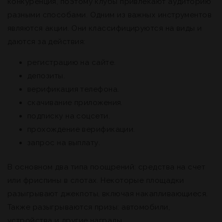
конкуренция, поэтому клубы привлекают аудиторию
разными способами. Одним из важных инструментов
являются акции. Они классифицируются на виды и
даются за действия:
регистрацию на сайте.
депозиты.
верификация телефона.
скачивание приложения.
подписку на соцсети.
прохождение верификации.
запрос на выплату.
В основном два типа поощрений: средства на счет
или фриспины в слотах. Некоторые площадки
разыгрывают джекпоты, включая накапливающиеся.
Также разыгрываются призы: автомобили,
устройства и другие награды.