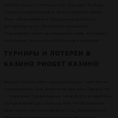
риобет казино с лояльностью. Они дают больше
бонусов и привилегий, а также собирать баллы.
Очки обмениваются в будущем на валюту по
выгодному курсу. Программа лояльности
стимулирует играть в конкретном зале, поскольку
предлагает прогрессию в бонусах и наградах.
ТУРНИРЫ И ЛОТЕРЕИ В
КАЗИНО РИОБЕТ КАЗИНО
Важным показателем хорошего казино считаются
соревнования. Они делятся на два типа. Первый тип
— локальные соревнования, чаще всего конкретные,
которые проходят только в зале. Чтобы получить
приз, нужно запускать видеослоты определенной
тематики и добиваться результатов. Список