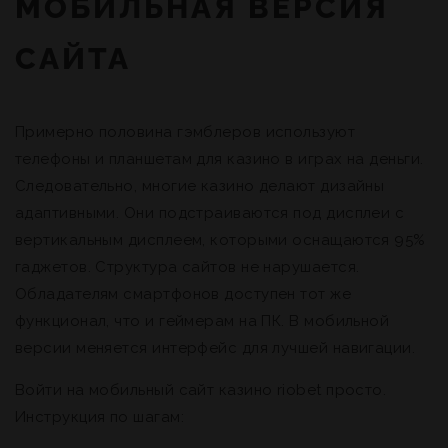
МОБИЛЬНАЯ ВЕРСИЯ
САЙТА
Примерно половина гэмблеров используют
телефоны и планшетам для казино в играх на деньги.
Следовательно, многие казино делают дизайны
адаптивными. Они подстраиваются под дисплеи с
вертикальным дисплеем, которыми оснащаются 95%
гаджетов. Структура сайтов не нарушается.
Обладателям смартфонов доступен тот же
функционал, что и геймерам на ПК. В мобильной
версии меняется интерфейс для лучшей навигации.
Войти на мобильный сайт казино riobet просто.
Инструкция по шагам: