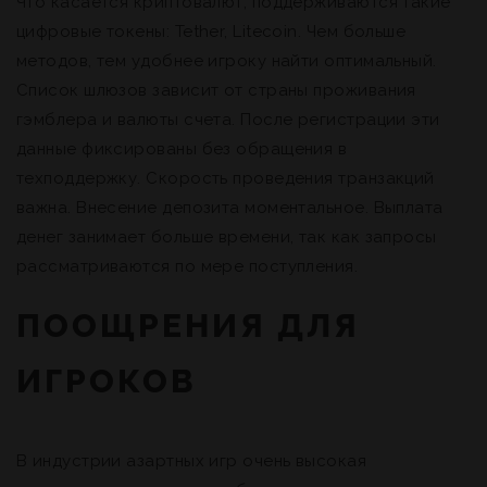
Что касается криптовалют, поддерживаются такие
цифровые токены: Tether, Litecoin. Чем больше
методов, тем удобнее игроку найти оптимальный.
Список шлюзов зависит от страны проживания
гэмблера и валюты счета. После регистрации эти
данные фиксированы без обращения в
техподдержку. Скорость проведения транзакций
важна. Внесение депозита моментальное. Выплата
денег занимает больше времени, так как запросы
рассматриваются по мере поступления.
ПООЩРЕНИЯ ДЛЯ
ИГРОКОВ
В индустрии азартных игр очень высокая