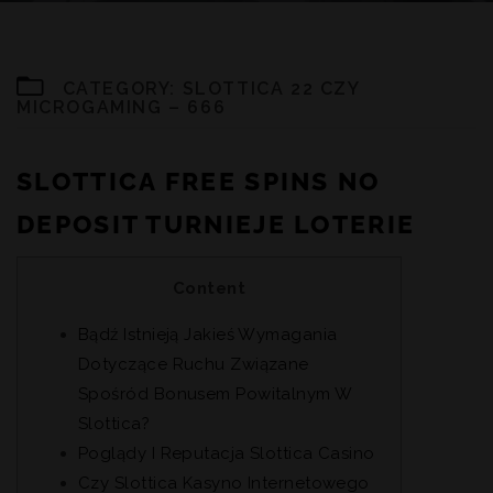
CATEGORY:
SLOTTICA 22 CZY
MICROGAMING – 666
SLOTTICA FREE SPINS NO
DEPOSIT TURNIEJE LOTERIE
Content
Bądź Istnieją Jakieś Wymagania
Dotyczące Ruchu Związane
Spośród Bonusem Powitalnym W
Slottica?
Poglądy I Reputacja Slottica Casino
Czy Slottica Kasyno Internetowego