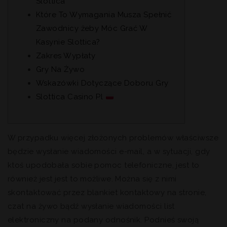
Slottica
Które To Wymagania Musza Spełnić
Zawodnicy żeby Móc Grać W
Kasynie Slottica?
Zakres Wypłaty
Gry Na Żywo
Wskazówki Dotyczące Doboru Gry
Slottica Casino Pl
W przypadku więcej złożonych problemów właściwsze
będzie wysłanie wiadomości e-mail, a w sytuacji, gdy
ktoś upodobała sobie pomoc telefoniczne, jest to
również jest jest to możliwe. Można się z nimi
skontaktować przez blankiet kontaktowy na stronie,
czat na żywo bądź wysłanie wiadomości list
elektroniczny na podany odnośnik. Podnieś swoją