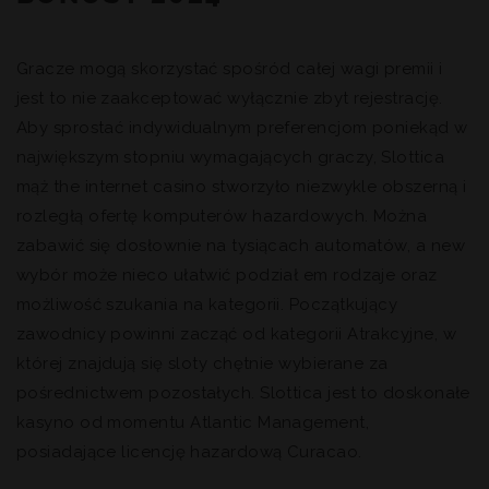
Gracze mogą skorzystać spośród całej wagi premii i
jest to nie zaakceptować wyłącznie zbyt rejestrację.
Aby sprostać indywidualnym preferencjom poniekąd w
największym stopniu wymagających graczy, Slottica
mąż the internet casino stworzyło niezwykle obszerną i
rozległą ofertę komputerów hazardowych. Można
zabawić się dosłownie na tysiącach automatów, a new
wybór może nieco ułatwić podział em rodzaje oraz
możliwość szukania na kategorii. Początkujący
zawodnicy powinni zacząć od kategorii Atrakcyjne, w
której znajdują się sloty chętnie wybierane za
pośrednictwem pozostałych. Slottica jest to doskonałe
kasyno od momentu Atlantic Management,
posiadające licencję hazardową Curacao.