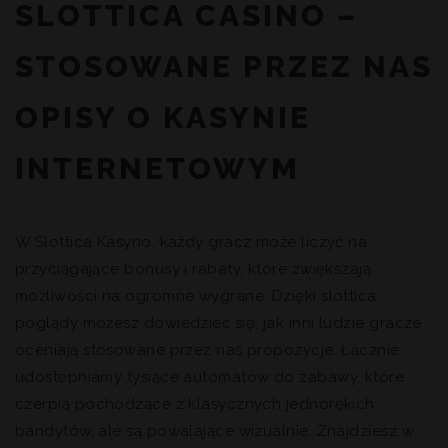
SLOTTICA CASINO –
STOSOWANE PRZEZ NAS
OPISY O KASYNIE
INTERNETOWYM
W Slottica Kasyno, każdy gracz może liczyć na
przyciągające bonusy i rabaty, które zwiększają
możliwości na ogromne wygrane. Dzięki slottica
poglądy możesz dowiedzieć się, jak inni ludzie gracze
oceniają stosowane przez nas propozycje. Łącznie
udostępniamy tysiące automatów do zabawy, które
czerpią pochodzące z klasycznych jednorękich
bandytów, ale są powalające wizualnie. Znajdziesz w