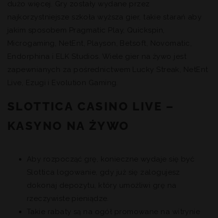
dużo więcej. Gry zostały wydane przez
najkorzystniejsze szkoła wyższa gier, takie starań aby
jakim sposobem Pragmatic Play, Quickspin,
Microgaming, NetEnt, Playson, Betsoft, Novomatic,
Endorphina i ELK Studios. Wiele gier na żywo jest
zapewnianych za pośrednictwem Lucky Streak, NetEnt
Live, Ezugi i Evolution Gaming.
SLOTTICA CASINO LIVE –
KASYNO NA ŻYWO
Aby rozpocząć grę, konieczne wydaje się być
Slottica logowanie, gdy już się zalogujesz
dokonaj depozytu, który umożliwi grę na
rzeczywiste pieniądze.
Takie rabaty są na ogół promowane na witrynie