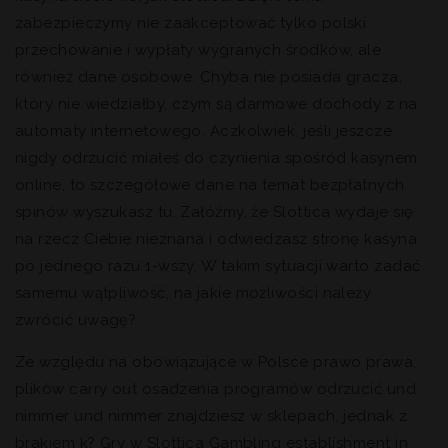
zabezpieczymy nie zaakceptować tylko polski
przechowanie i wypłaty wygranych środków, ale
również dane osobowe. Chyba nie posiada gracza,
który nie wiedziałby, czym są darmowe dochody z na
automaty internetowego. Aczkolwiek, jeśli jeszcze
nigdy odrzucić miałeś do czynienia spośród kasynem
online, to szczegółowe dane na temat bezpłatnych
spinów wyszukasz tu. Załóżmy, że Slottica wydaje się
na rzecz Ciebie nieznana i odwiedzasz stronę kasyna
po jednego razu 1-wszy. W takim sytuacji warto zadać
samemu wątpliwość, na jakie możliwości należy
zwrócić uwagę?
Ze względu na obowiązujące w Polsce prawo prawa,
plików carry out osadzenia programów odrzucić und
nimmer und nimmer znajdziesz w sklepach, jednak z
brakiem k? Gry w Slottica Gambling establishment in