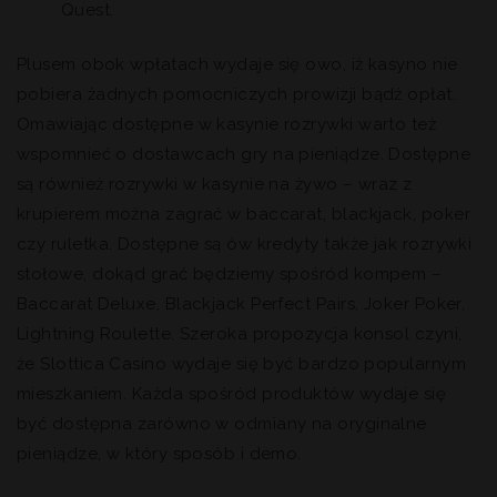
Quest.
Plusem obok wpłatach wydaje się owo, iż kasyno nie
pobiera żadnych pomocniczych prowizji bądź opłat.
Omawiając dostępne w kasynie rozrywki warto też
wspomnieć o dostawcach gry na pieniądze. Dostępne
są również rozrywki w kasynie na żywo – wraz z
krupierem można zagrać w baccarat, blackjack, poker
czy ruletka. Dostępne są ów kredyty także jak rozrywki
stołowe, dokąd grać będziemy spośród kompem –
Baccarat Deluxe, Blackjack Perfect Pairs, Joker Poker,
Lightning Roulette. Szeroka propozycja konsol czyni,
że Slottica Casino wydaje się być bardzo popularnym
mieszkaniem. Każda spośród produktów wydaje się
być dostępna zarówno w odmiany na oryginalne
pieniądze, w który sposób i demo.