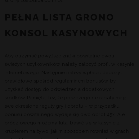
stronę 16slottica.com/pl.
PEŁNA LISTA GRONO
KONSOL KASYNOWYCH
Aby otrzymać powyższe zniżki powitalne gwoli
świeżych użytkowników, należy założyć profil w kasynie
internetowego. Następnie należy wpłacić depozyt
prawidłowo spośród regulaminem bonusów, by
uzyskać dostęp do odwiedzenia dodatkowych
środków. Pamiętaj też, że poszczególne rabaty mają
swe określone reguły gry i obrotu – w przypadku
bonusu powitalnego wydaje się owo obrót 45x. Ale
prócz owego możemy tutaj bawić się w kasynie z
krupierem na żywo, jakim sposobem również w grach