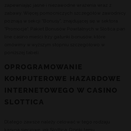
zapewniając jasne i niezawodne wrażenia wraz z
zabawy. Więcej pomocniczych szczegółów zawodnicy
poznają w sekcji “Bonusy”, znajdującej się w sektora
“Promocje”. Pakiet Bonusów Powitalnych w Slotica pan
line casino mieści trzy gatunki bonusów, które
omówimy w wyższym stopniu szczegółowo w
poniższej tabeli.
OPROGRAMOWANIE
KOMPUTEROWE HAZARDOWE
INTERNETOWEGO W CASINO
SLOTTICA
Dlatego zawsze należy celować w tego rodzaju
kasyna sieciowe, jak Slottica. Dzięki temu