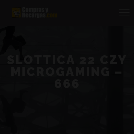
SLOTTICA 22 CZY
MICROGAMING –
666