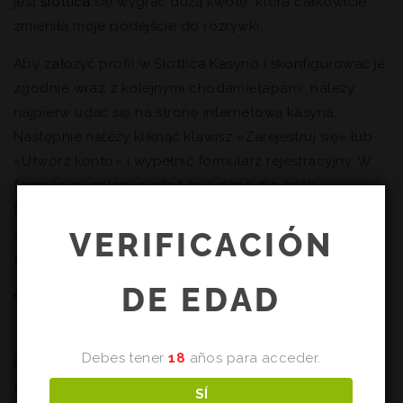
jest
slottica
się wygrać dużą kwotę, która całkowicie
zmieniła moje podejście do rozrywki.
Aby założyć profil w Slottica Kasyno i skonfigurować je
zgodnie wraz z kolejnymi chodamietapami, należy
najpierw udać się na stronę internetową kasyna.
Następnie należy kliknąć klawisz «Zarejestruj się» lub
«Utwórz konto» i wypełnić formularz rejestracyjny. W
formularzu należy podać swe dane dla osób
fizycznych, tego typu w który sposób imię, nazwisko,
odnośnik zamieszkania, nr komórkowy oraz link list
VERIFICACIÓN
elektroniczny.
DE EDAD
TURNIEJE I LOTERIE
Debes tener
18
años para acceder.
Dzieje się naprawdę dzięki wdrożeniu technik HTML5 w
tworzeniu aplikacji. W tabeli przyjrzyjmy się głównym
SÍ