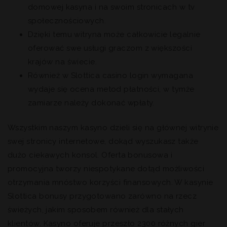
domowej kasyna i na swoim stronicach w tv
społecznościowych.
Dzięki temu witryna może całkowicie legalnie
oferować swe usługi graczom z większości
krajów na świecie.
Również w Slottica casino login wymagana
wydaje się ocena metod płatności, w tymże
zamiarze należy dokonać wpłaty.
Wszystkim naszym kasyno dzieli się na głównej witrynie
swej stronicy internetowe, dokąd wyszukasz także
dużo ciekawych konsol. Oferta bonusowa i
promocyjna tworzy niespotykane dotąd możliwości
otrzymania mnóstwo korzyści finansowych. W kasynie
Slottica bonusy przygotowano zarówno na rzecz
świeżych, jakim sposobem również dla stałych
klientów. Kasyno oferuje przeszło 2300 różnych gier