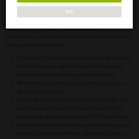
parametrom, które fani mogą wykorzystać do
odwiedzenia sortowania wyboru sali gier. Dlatego
NO
ważne jest, żeby podawać tylko prawdziwe, aktualne i
oryginalne informacje. W sytuacji ustalenia
niezgodności, dostęp do odwiedzenia konta członka
Slottica 50 będzie zniżony.
Dodatkowo, Slottica proponuje zakłady na żywo,
które możliwości daje możliwość obstawiania
zakładów w trakcie odbywania się meczu.
W kasynie wyszukasz gry od około 25 różnych
dostawców aplikacji.
Gry obok stołach obejmują znane gry, tego typu
jakim sposobem ruletka amerykańska, ruletka
europejska, wspaniały blackjack i Texas Hold’em.
Automaty dostępne w klasy demo obejmują tego
typu hity jak Book of Dead, Starburst i Gonzo’s