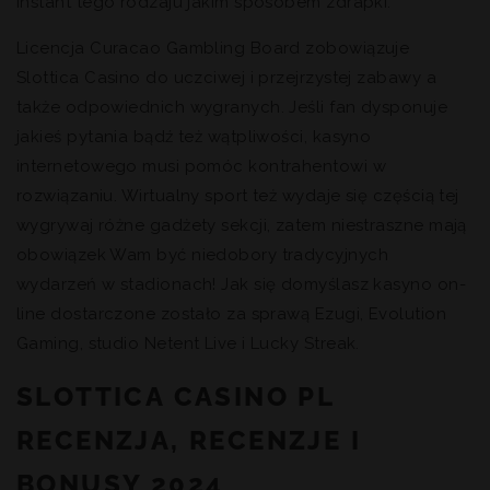
instant tego rodzaju jakim sposobem zdrapki.
Licencja Curacao Gambling Board zobowiązuje
Slottica Casino do uczciwej i przejrzystej zabawy a
także odpowiednich wygranych. Jeśli fan dysponuje
jakieś pytania bądź też wątpliwości, kasyno
internetowego musi pomóc kontrahentowi w
rozwiązaniu. Wirtualny sport też wydaje się częścią tej
wygrywaj różne gadżety sekcji, zatem niestraszne mają
obowiązek Wam być niedobory tradycyjnych
wydarzeń w stadionach! Jak się domyślasz kasyno on-
line dostarczone zostało za sprawą Ezugi, Evolution
Gaming, studio Netent Live i Lucky Streak.
SLOTTICA CASINO PL
RECENZJA, RECENZJE I
BONUSY 2024