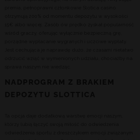
premia, pełnoprawni członkowie Slotica casino
otrzymują 200% od momentu depozytu w wysokości
15€ albo więcej. Zasób ów prędko zyskał popularność
wśród graczy, oferując wyłącznie bezpieczną grę,
porządne wypłacanie wygranych i uczciwe wypłaty.
Jest cechująca je naprawdę dużo, że czasami niełatwo
odrzucić wziąć w wymienionych udziału, chociażby na
sprawa naszym nie wiedząc.
NADPROGRAM Z BRAKIEM
DEPOZYTU SLOTTICA
Ta opcja daje dodatkową warstwę emocji naszym,
którzy lubią łączyć swoją miłość do odwiedzenia
odwiedzenia sportu z dreszczykiem emocji związanym