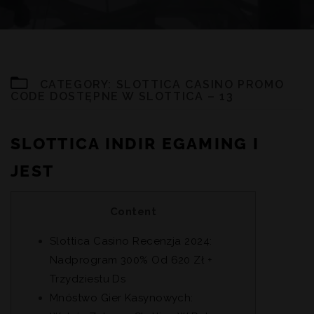
CATEGORY:
SLOTTICA CASINO PROMO
CODE DOSTĘPNE W SLOTTICA – 13
SLOTTICA INDIR EGAMING I
JEST
Content
Slottica Casino Recenzja 2024:
Nadprogram 300% Od 620 Zł +
Trzydziestu Ds
Mnóstwo Gier Kasynowych: