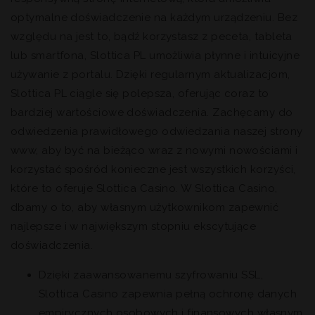
optymalne doświadczenie na każdym urządzeniu. Bez
względu na jest to, bądź korzystasz z peceta, tableta
lub smartfona, Slottica PL umożliwia płynne i intuicyjne
używanie z portalu. Dzięki regularnym aktualizacjom,
Slottica PL ciągle się polepsza, oferując coraz to
bardziej wartościowe doświadczenia. Zachęcamy do
odwiedzenia prawidłowego odwiedzania naszej strony
www, aby być na bieżąco wraz z nowymi nowościami i
korzystać spośród konieczne jest wszystkich korzyści,
które to oferuje Slottica Casino. W Slottica Casino,
dbamy o to, aby własnym użytkownikom zapewnić
najlepsze i w największym stopniu ekscytujące
doświadczenia.
Dzięki zaawansowanemu szyfrowaniu SSL,
Slottica Casino zapewnia pełną ochronę danych
empirycznych osobowych i finansowych własnym