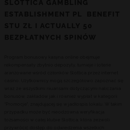
SLOTTICA GAMBLING
ESTABLISHMENT PL ️ BENEFIT
STU ZŁ I ACTUALLY 50
BEZPŁATNYCH SPINÓW
Program bonusowy kasyna online obejmuje
rekompensaty zbytnio depozyty, turnieje i loterie
aranżowane wśród członków Slottica przez internet
casino. Użytkownicy mogą szczegółowo zapoznać się
wraz ze wszystkimi niuansami dotyczącymi naliczania
bonusów, zakładów jak i również wypłat w kategorii
“Promocje”, znajdującej się w jadłospis lokalu. W takim
przypadku może być nieodzowna weryfikacja
tożsamości w całej klubie Slottica, która zezwoli
przywrócić dostęp do odwiedzenia wszelkich