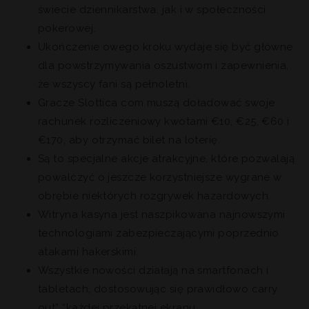
świecie dziennikarstwa, jak i w społeczności
pokerowej.
Ukończenie owego kroku wydaje się być główne
dla powstrzymywania oszustwom i zapewnienia,
że wszyscy fani są pełnoletni.
Gracze Slottica com muszą doładować swoje
rachunek rozliczeniowy kwotami €10, €25, €60 i
€170, aby otrzymać bilet na loterię.
Są to specjalne akcje atrakcyjne, które pozwalają
powalczyć o jeszcze korzystniejsze wygrane w
obrębie niektórych rozgrywek hazardowych.
Witryna kasyna jest naszpikowana najnowszymi
technologiami zabezpieczającymi poprzednio
atakami hakerskimi.
Wszystkie nowości działają na smartfonach i
tabletach, dostosowując się prawidłowo carry
out” “każdej przekątnej ekranu.