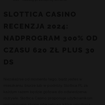
SLOTTICA CASINO
RECENZJA 2024:
NADPROGRAM 300% OD
CZASU 620 ZŁ PLUS 30
DS
Niezależnie od momentu tego, bądź jesteś w
mieszkaniu, biurze lub w podróży, Slottica PL za
każdym razem będzie gotowa do odwiedzenia
rozrywki. Slottica Casino proponuje użytkownikom
responsywną stronę internetową, która umożliwia