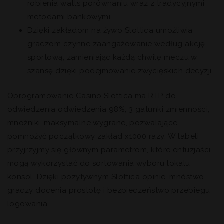
robienia watts porównaniu wraz z tradycyjnymi
metodami bankowymi.
Dzięki zakładom na żywo Slottica umożliwia
graczom czynne zaangażowanie według akcję
sportową, zamieniając każdą chwilę meczu w
szansę dzięki podejmowanie zwycięskich decyzji.
Oprogramowanie Casino Slottica ma RTP do
odwiedzenia odwiedzenia 98%, 3 gatunki zmienności,
mnożniki, maksymalne wygrane, pozwalające
pomnożyć początkowy zakład x1000 razy. W tabeli
przyjrzyjmy się głównym parametrom, które entuzjaści
mogą wykorzystać do sortowania wyboru lokalu
konsol. Dzięki pozytywnym Slottica opinie, mnóstwo
graczy docenia prostotę i bezpieczeństwo przebiegu
logowania.