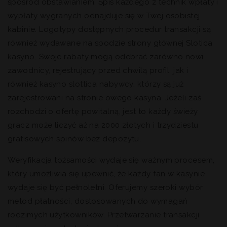
spośród obstawianiem. Spis każdego z technik wpłaty i
wypłaty wygranych odnajduje się w Twej osobistej
kabinie. Logotypy dostępnych procedur transakcji są
również wydawane na spodzie strony głównej Slotica
kasyno. Swoje rabaty mogą odebrać zarówno nowi
zawodnicy, rejestrujący przed chwilą profil, jak i
również kasyno slottica nabywcy, którzy są już
zarejestrowani na stronie owego kasyna. Jeżeli zaś
rozchodzi o ofertę powitalną, jest to każdy świeży
gracz może liczyć aż na 2000 złotych i trzydziestu
gratisowych spinów bez depozytu.
Weryfikacja tożsamości wydaje się ważnym procesem,
który umożliwia się upewnić, że każdy fan w kasynie
wydaje się być pełnoletni. Oferujemy szeroki wybór
metod płatności, dostosowanych do wymagań
rodzimych użytkowników. Przetwarzanie transakcji