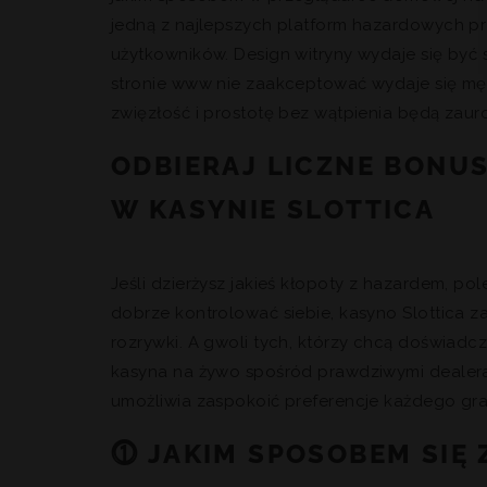
jedną z najlepszych platform hazardowych p
użytkowników. Design witryny wydaje się być 
stronie www nie zaakceptować wydaje się męc
zwięzłość i prostotę bez wątpienia będą zaur
ODBIERAJ LICZNE BONUS
W KASYNIE SLOTTICA
Jeśli dzierżysz jakieś kłopoty z hazardem, pol
dobrze kontrolować siebie, kasyno Slottica 
rozrywki. A gwoli tych, którzy chcą doświadc
kasyna na żywo spośród prawdziwymi dealer
umożliwia zaspokoić preferencje każdego gra
⓵ JAKIM SPOSOBEM SIĘ