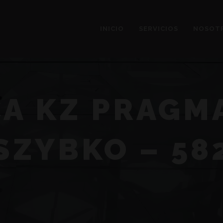
INICIO
SERVICIOS
NOSOT
A KZ PRAGM
SZYBKO – 58