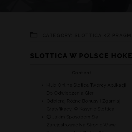
CATEGORY:
SLOTTICA KZ PRAGMA
SLOTTICA W POLSCE HOKE
Content
Klub Online Slotica Twórcy Aplikacji
Do Odwiedzenia Gier
Odbieraj Różne Bonusy I Zgarniaj
Gratyfikacyj W Kasynie Slottica
⓵ Jakim Sposobem Się
Zarejestrować Na Stronie Www