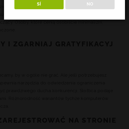
SÍ
NO
rzez internet wśród międzynarodowych
subtelny gwoli oka, dzięki dlaczego dłuższy pobyt na
zący. Osoby, które cenią osobiście minimalizm,
oczone.
Y I ZGARNIAJ GRATYFIKACYJ
ecamy, by w ogóle nie grać. Ale jeśli potrzebujesz
zapewnia narzędzia do odwiedzenia ograniczenia
zyć prawdziwego ducha konkurencji, Slottica podaje
ami. Różnorodność wariantów tychże komputerów
cza.
 ZAREJESTROWAĆ NA STRONIE