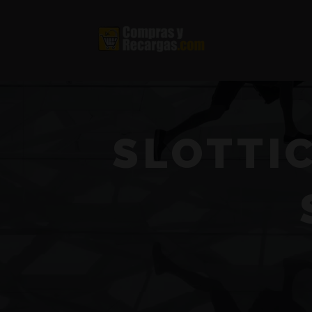
SLOTTIC