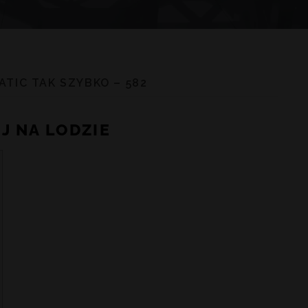
TIC TAK SZYBKO – 582
J NA LODZIE