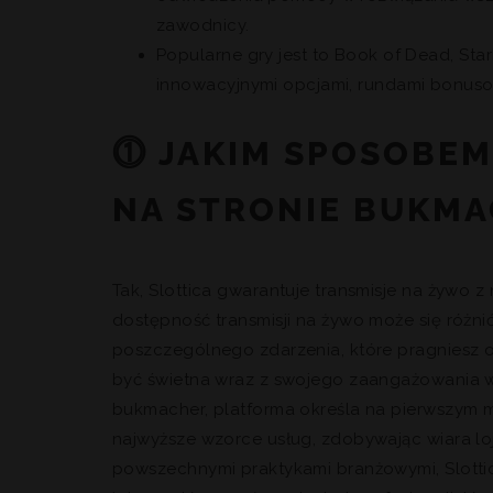
zawodnicy.
Popularne gry jest to Book of Dead, Star
innowacyjnymi opcjami, rundami bonuso
⓵ JAKIM SPOSOBEM
NA STRONIE BUKMA
Tak, Slottica gwarantuje transmisje na żywo
dostępność transmisji na żywo może się różni
poszczególnego zdarzenia, które pragniesz og
być świetna wraz z swojego zaangażowania w
bukmacher, platforma określa na pierwszym 
najwyższe wzorce usług, zdobywając wiara lo
powszechnymi praktykami branżowymi, Slotti