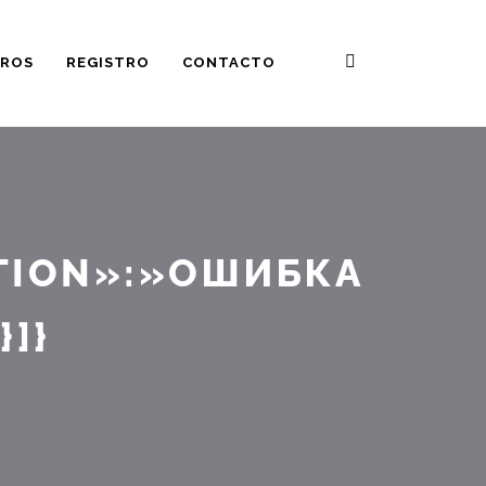
ROS
REGISTRO
CONTACTO
PTION»:»ОШИБКА
]}