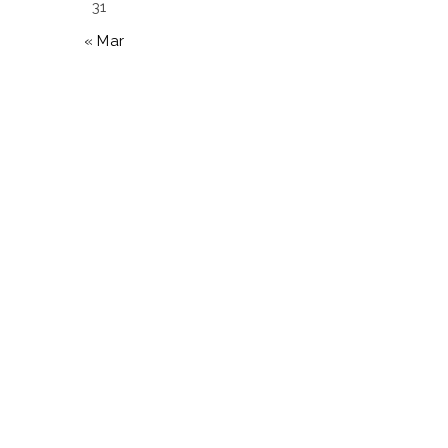
31
« Mar