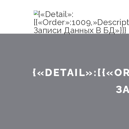
{«DETAIL»:[{«
З