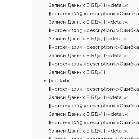
Записи Данных В БД»}]} {«detail»:
[{«order»:1009,»description»:»Ошибк
Записи Данных В БД»}]} {«detail»:
[{«order»:1009,»description»:»Ошибк
Записи Данных В БД»}]} {«detail»:
[{«order»:1009,»description»:»Ошибк
Записи Данных В БД»}]} {«detail»:
[{«order»:1009,»description»:»Ошибк
Записи Данных В БД»}]}
{«detail»:
[{«order»:1009,»description»:»Ошибк
Записи Данных В БД»}]} {«detail»:
[{«order»:1009,»description»:»Ошибк
Записи Данных В БД»}]} {«detail»:
[{«order»:1009,»description»:»Ошибк
Записи Данных В БД»}]} {«detail»: