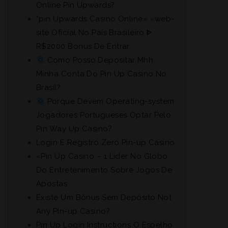
Online Pin Upwards?
“pin Upwards Casino Online» «web-
site Oficial No País Brasileiro ᐈ
R$2000 Bónus De Entrar
Como Posso Depositar Mhh
Minha Conta Do Pin Up Casino No
Brasil?
Porque Devem Operating-system
Jogadores Portugueses Optar Pelo
Pin Way Up Casino?
Login E Registro Zero Pin-up Casino
«Pin Up Casino – 1 Líder No Globo
Do Entretenimento Sobre Jogos De
Apostas
Existe Um Bônus Sem Depósito Not
Any Pin-up Casino?
Pin Up Login Instructions O Espelho