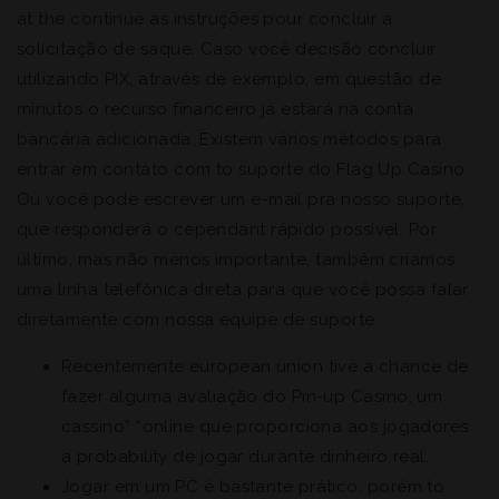
at the continue as instruções pour concluir a
solicitação de saque. Caso você decisão concluir
utilizando PIX, através de exemplo, em questão de
minutos o recurso financeiro já estará na conta
bancária adicionada. Existem vários métodos para
entrar em contato com to suporte do Flag Up Casino.
Ou você pode escrever um e-mail pra nosso suporte,
que responderá o cependant rápido possível. Por
último, mas não menos importante, também criamos
uma linha telefônica direta para que você possa falar
diretamente com nossa equipe de suporte.
Recentemente european union tive a chance de
fazer alguma avaliação do Pin-up Casino, um
cassino” “online que proporciona aos jogadores
a probability de jogar durante dinheiro real.
Jogar em um PC é bastante prático, porém to