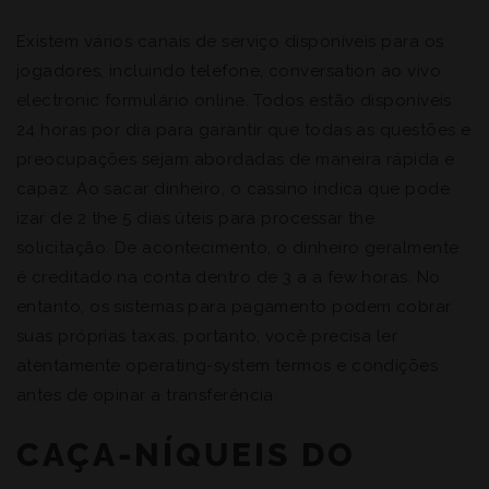
Existem vários canais de serviço disponíveis para os
jogadores, incluindo telefone, conversation ao vivo
electronic formulário online. Todos estão disponíveis
24 horas por dia para garantir que todas as questões e
preocupações sejam abordadas de maneira rápida e
capaz. Ao sacar dinheiro, o cassino indica que pode
izar de 2 the 5 dias úteis para processar the
solicitação. De acontecimento, o dinheiro geralmente
é creditado na conta dentro de 3 a a few horas. No
entanto, os sistemas para pagamento podem cobrar
suas próprias taxas, portanto, você precisa ler
atentamente operating-system termos e condições
antes de opinar a transferência.
CAÇA-NÍQUEIS DO