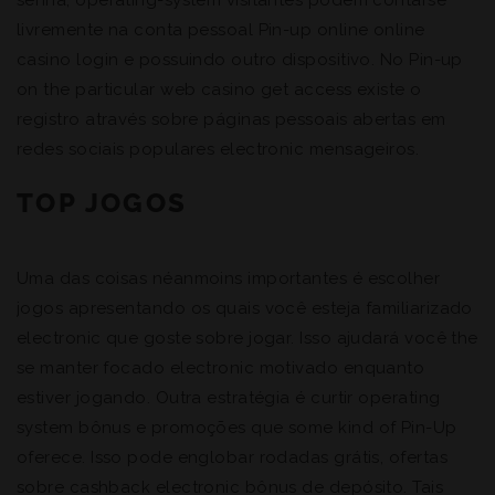
senha, operating-system visitantes podem contarse
livremente na conta pessoal Pin-up online online
casino login e possuindo outro dispositivo. No Pin-up
on the particular web casino get access existe o
registro através sobre páginas pessoais abertas em
redes sociais populares electronic mensageiros.
TOP JOGOS
Uma das coisas néanmoins importantes é escolher
jogos apresentando os quais você esteja familiarizado
electronic que goste sobre jogar. Isso ajudará você the
se manter focado electronic motivado enquanto
estiver jogando. Outra estratégia é curtir operating
system bônus e promoções que some kind of Pin-Up
oferece. Isso pode englobar rodadas grátis, ofertas
sobre cashback electronic bônus de depósito. Tais