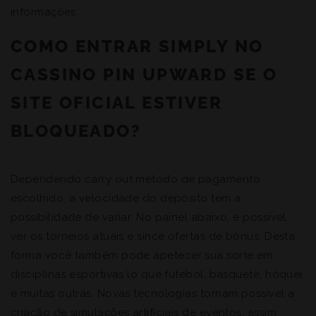
informações.
COMO ENTRAR SIMPLY NO
CASSINO PIN UPWARD SE O
SITE OFICIAL ESTIVER
BLOQUEADO?
Dependendo carry out método de pagamento
escolhido, a velocidade do depósito tem a
possibilidade de variar. No painel abaixo, é possível
ver os torneios atuais e since ofertas de bônus. Desta
forma você também pode apetecer sua sorte em
disciplinas esportivas lo que futebol, basquete, hóquei
e muitas outras. Novas tecnologias tornam possível a
criação de simulações artificiais de eventos, assim