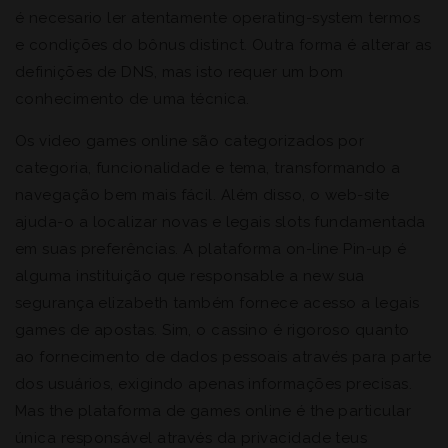
é necesario ler atentamente operating-system termos
e condições do bônus distinct. Outra forma é alterar as
definições de DNS, mas isto requer um bom
conhecimento de uma técnica.
Os video games online são categorizados por
categoria, funcionalidade e tema, transformando a
navegação bem mais fácil. Além disso, o web-site
ajuda-o a localizar novas e legais slots fundamentada
em suas preferências. A plataforma on-line Pin-up é
alguma instituição que responsable a new sua
segurança elizabeth também fornece acesso a legais
games de apostas. Sim, o cassino é rigoroso quanto
ao fornecimento de dados pessoais através para parte
dos usuários, exigindo apenas informações precisas.
Mas the plataforma de games online é the particular
única responsável através da privacidade teus