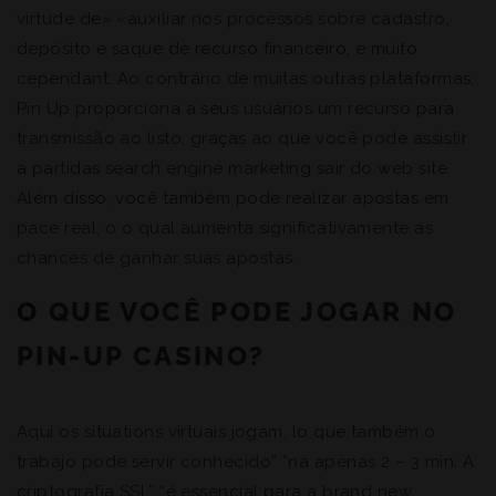
virtude de» «auxiliar nos processos sobre cadastro,
depósito e saque de recurso financeiro, e muito
cependant. Ao contrário de muitas outras plataformas,
Pin Up proporciona a seus usuários um recurso para
transmissão ao listo, graças ao que você pode assistir
a partidas search engine marketing sair do web site.
Além disso, você também pode realizar apostas em
pace real, o o qual aumenta significativamente as
chances de ganhar suas apostas.
O QUE VOCÊ PODE JOGAR NO
PIN-UP CASINO?
Aqui os situations virtuais jogam, lo que também o
trabajo pode servir conhecido” “na apenas 2 – 3 min. A
criptografia SSL” “é essencial para a brand new