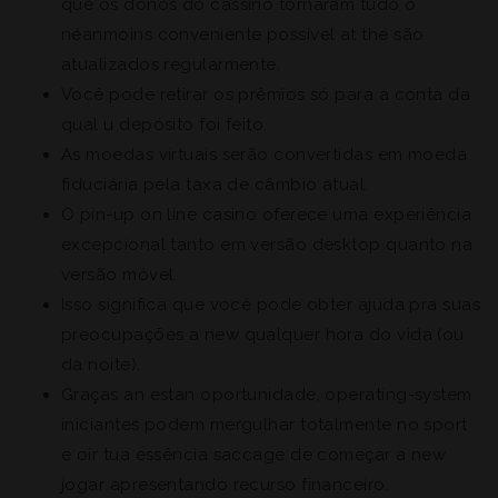
que os donos do cassino tornaram tudo o
néanmoins conveniente possível at the são
atualizados regularmente.
Você pode retirar os prêmios só para a conta da
qual u depósito foi feito.
As moedas virtuais serão convertidas em moeda
fiduciária pela taxa de câmbio atual.
O pin-up on line casino oferece uma experiência
excepcional tanto em versão desktop quanto na
versão móvel.
Isso significa que você pode obter ajuda pra suas
preocupações a new qualquer hora do vida (ou
da noite).
Graças an estan oportunidade, operating-system
iniciantes podem mergulhar totalmente no sport
e oír tua essência saccage de começar a new
jogar apresentando recurso financeiro.