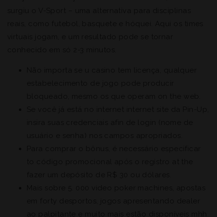
surgiu o V-Sport – uma alternativa para disciplinas
reais, como futebol, basquete e hóquei. Aqui os times
virtuais jogam, e um resultado pode se tornar
conhecido em só 2-3 minutos.
Não importa se u casino tem licença, qualquer
estabelecimento de jogo pode producir
bloqueado, mesmo os que operam on the web.
Se você já está no internet internet site da Pin-Up,
insira suas credenciais afin de login (nome de
usuário e senha) nos campos apropriados.
Para comprar o bônus, é necessário especificar
to código promocional após o registro at the
fazer um depósito de R$ 30 ou dólares.
Mais sobre 5. 000 video poker machines, apostas
em forty desportos, jogos apresentando dealer
ao palpitante e muito mais estão disponíveis mhh