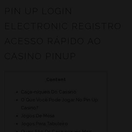
PIN UP LOGIN
ELECTRONIC REGISTRO
ACESSO RÁPIDO AO
CASINO PINUP
Content
Caça-níqueis Do Cassino
O Que Você Pode Jogar No Pin Up
Casino?
Jogos De Mesa
Jogos Para Tabuleiro
Quais São Os Caça-níqueis Mais