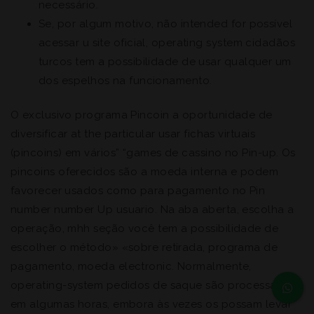
necessário.
Se, por algum motivo, não intended for possível
acessar u site oficial, operating system cidadãos
turcos tem a possibilidade de usar qualquer um
dos espelhos na funcionamento.
O exclusivo programa Pincoin a oportunidade de
diversificar at the particular usar fichas virtuais
(pincoins) em vários” “games de cassino no Pin-up. Os
pincoins oferecidos são a moeda interna e podem
favorecer usados como para pagamento no Pin
number number Up usuario. Na aba aberta, escolha a
operação, mhh seção você tem a possibilidade de
escolher o método» «sobre retirada, programa de
pagamento, moeda electronic. Normalmente,
operating-system pedidos de saque são processados
em algumas horas, embora às vezes os possam levar