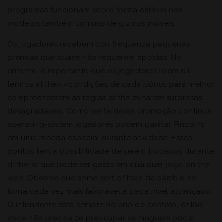
programas funcionam sobre forma estável nos
modelos também comuns de gizmos móveis.
Os jogadores recebem con frequenza pequenas
prendas que quase não requerem apostas. No
entanto, é importante que os jogadores leiam os
termos at the» «condições de cada bónus para melhor
compreenderem as regras at the evitarem surpresas
desagradáveis. Como parte dessa promoção contínua,
operating-system jogadores podem ganhar Pincoins
em uma moeda especial durante atividade. Esses
pontos tem a possibilidade de serem trocados durante
dinheiro que pode ser gasto em qualquer jogo on the
web. Observe que some sort of taxa de câmbio se
torna cada vez mais favorável a cada nível alcançado.
O intendente está sempre no ano de contato, então
você não precisa ze preocupar se ninguém pode